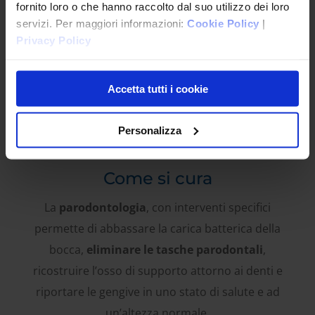
fornito loro o che hanno raccolto dal suo utilizzo dei loro
gengivale
,
mobilità
e successivamente perdita dei
servizi. Per maggiori informazioni:
Cookie Policy
|
denti.
Privacy Policy
Accetta tutti i cookie
Personalizza
Come si cura
La
parodontologia
, con interventi specifici
permette di abbassare la carica batterica della
bocca,
eliminare le tasche parodontali
,
ricostruire l’osso di supporto attorno ai denti e
riportare le gengive in uno stato di salute e ad
un’altezza normale.