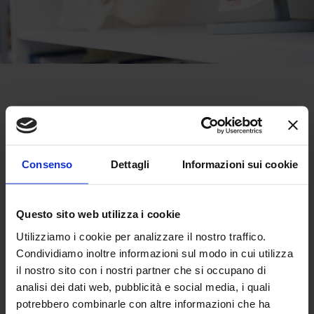
La parodontite
La bocca è un ambiente abitato da un elevatissimo
Consenso
Dettagli
Informazioni sui cookie
numero di
batteri
che
hanno come habitat privilegiato
il
confine tra dente e gengiva,
il parodonto
appunto.
Quando i batteri crescono in numero o in aggressività, o si
Questo sito web utilizza i cookie
abbassano le difese immunitarie,
questi riescono ad
Utilizziamo i cookie per analizzare il nostro traffico.
insinuarsi tra dente e gengiva
creando delle “
tasche
Condividiamo inoltre informazioni sul modo in cui utilizza
parodontali
”, distruggono la banda di gengiva che
il nostro sito con i nostri partner che si occupano di
protegge i denti e fanno riassorbire l’osso che sostiene i
analisi dei dati web, pubblicità e social media, i quali
potrebbero combinarle con altre informazioni che ha
Da qui derivano
retrazione
denti e li mantiene saldi.