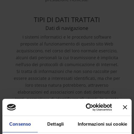
TIPI DI DATI TRATTATI
Dati di navigazione
I sistemi informatici e le procedure software
preposte al funzionamento di questo sito Web
acquisiscono, nel corso del loro normale esercizio,
alcuni dati personali la cui trasmissione è implicita
nell’uso dei protocolli di comunicazione di Internet.
Si tratta di informazioni che non sono raccolte per
essere associate a interessati identificati, ma che per
loro stessa natura potrebbero, attraverso
elaborazioni ed associazioni con dati detenuti da
terzi, permettere di identificare gli utenti. In questa
categoria di dati rientrano gli indirizzi IP o i nomi a
dominio dei computer utilizzati dagli utenti che si
connettono al sito, gli indirizzi in notazione URI
Consenso
Dettagli
Informazioni sui cookie
(Uniform Resource Identifier) delle risorse richieste,
l’orario della richiesta, il metodo utilizzato nel