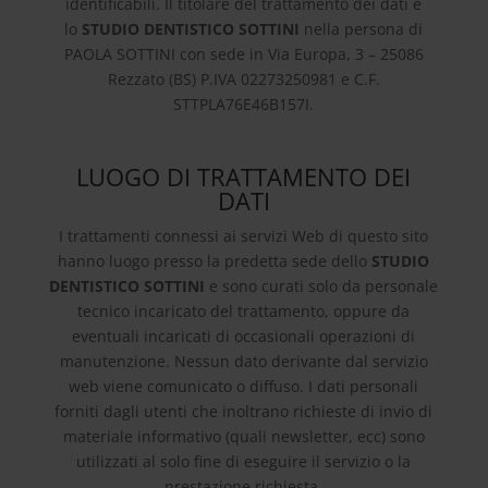
identificabili. Il titolare del trattamento dei dati è
lo
STUDIO DENTISTICO SOTTINI
nella persona di
PAOLA SOTTINI con sede in Via Europa, 3 – 25086
Rezzato (BS) P.IVA 02273250981 e C.F.
STTPLA76E46B157I.
LUOGO DI TRATTAMENTO DEI
DATI
I trattamenti connessi ai servizi Web di questo sito
hanno luogo presso la predetta sede dello
STUDIO
DENTISTICO SOTTINI
e sono curati solo da personale
tecnico incaricato del trattamento, oppure da
eventuali incaricati di occasionali operazioni di
manutenzione. Nessun dato derivante dal servizio
web viene comunicato o diffuso. I dati personali
forniti dagli utenti che inoltrano richieste di invio di
materiale informativo (quali newsletter, ecc) sono
utilizzati al solo fine di eseguire il servizio o la
prestazione richiesta.