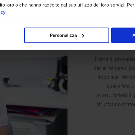
ito loro o che hanno raccolto dal suo utilizzo dei loro servizi. Pe
icy
Personalizza
A
Rim
Prima di proceder
per eliminare il pr
dopo aver rimoss
quelle fessu
Le otturazioni di
sfruttando materi