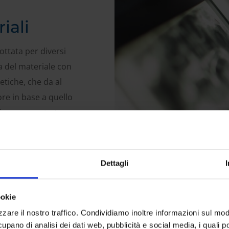
iali
ottata per diversi
a del materiale con
etiche, che da al
lore in base a quello
iore rapporto tra
mente se eseguita
Dettagli
ookie
zare il nostro traffico. Condividiamo inoltre informazioni sul modo 
cupano di analisi dei dati web, pubblicità e social media, i quali