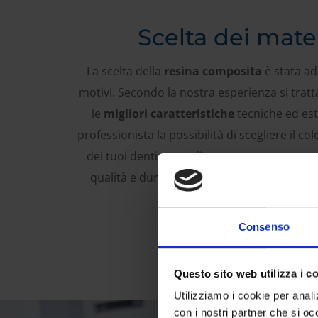
Scelta dei mater
La scelta della
resina composita
è stata ad
motivi. Secondo la nostra esperienza si tratt
le
migliori caratteristiche
tecniche ed est
professionista la possibilità di scegliere il co
dei tuoi denti naturali, e permette un magg
qualità e durata dell’otturazione, natural
sotto diga.
Consenso
Questo sito web utilizza i c
Utilizziamo i cookie per analiz
con i nostri partner che si oc