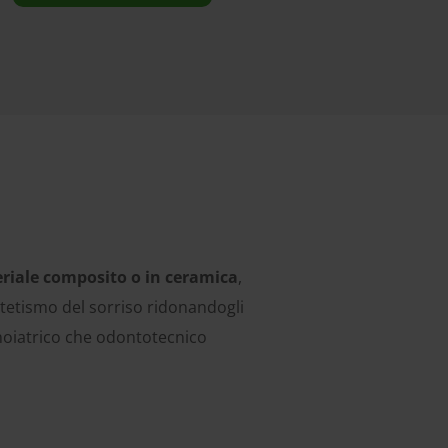
riale composito o in ceramica
,
estetismo del sorriso ridonandogli
donoiatrico che odontotecnico