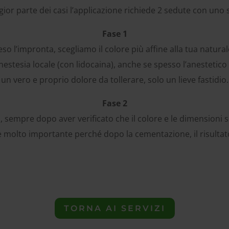
ior parte dei casi l’applicazione richiede 2 sedute con uno s
Fase 1
so l’impronta, scegliamo il colore più affine alla tua natura
nestesia locale (con lidocaina), anche se spesso l’anestetic
un vero e proprio dolore da tollerare, solo un lieve fastidio.
Fase 2
, sempre dopo aver verificato che il colore e le dimensioni 
 molto importante perché dopo la cementazione, il risultato
TORNA AI SERVIZI