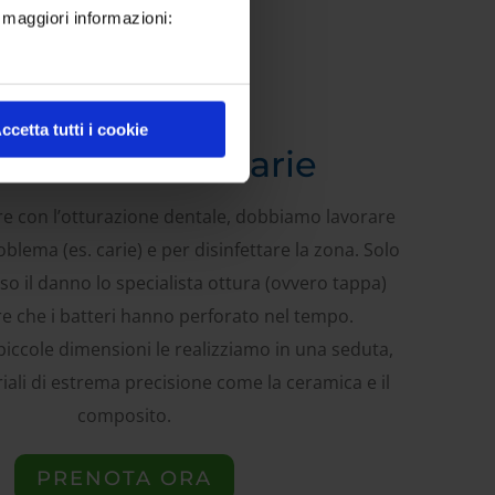
r maggiori informazioni:
ccetta tutti i cookie
ozione della carie
e con l’otturazione dentale, dobbiamo lavorare
oblema (es. carie) e per disinfettare la zona. Solo
o il danno lo specialista ottura (ovvero tappa)
re che i batteri hanno perforato nel tempo.
 piccole dimensioni le realizziamo in una seduta,
ali di estrema precisione come la ceramica e il
composito.
PRENOTA ORA