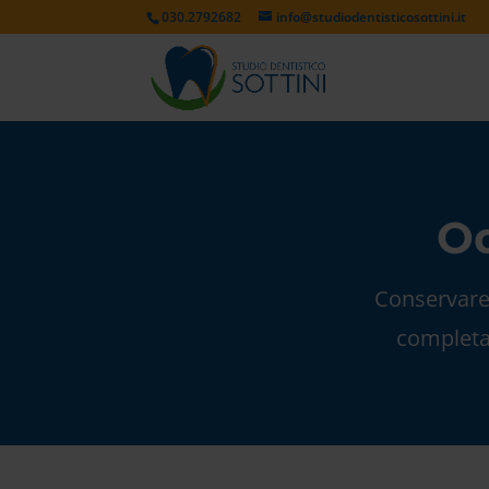
030.2792682
info@studiodentisticosottini.it
Od
Conservare 
completam